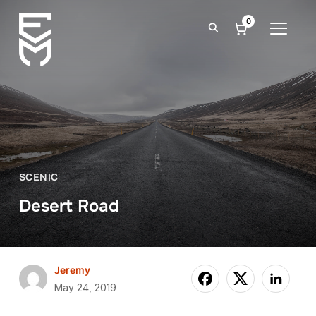
0
TOGGLE
SCENIC
Desert Road
Jeremy
May 24, 2019