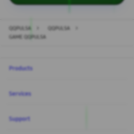
Layer Popup Close
QQPULSA
>
QQPULSA
>
GAME QQPULSA
Buka
Footer Navigation
Products
Buka
Services
Buka
Support