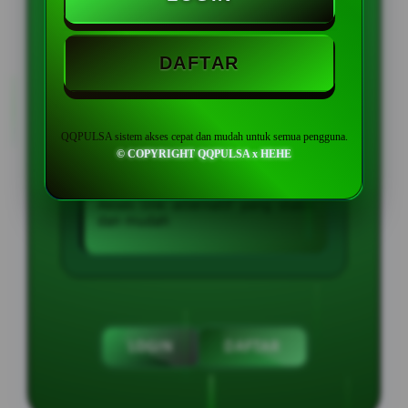
menarik
DAFTAR
Banyak pilihan game seru &
menantang
Update fitur dan promo spesial
QQPULSA sistem akses cepat dan mudah untuk semua pengguna.
setiap hari
© COPYRIGHT QQPULSA x HEHE
Akses link alternatif yang stabil
dan mudah
LOGIN
DAFTAR