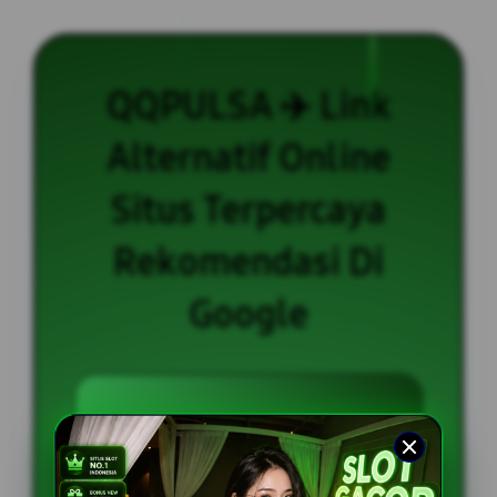
QQPULSA ✈️ Link
Alternatif Online
Situs Terpercaya
Rekomendasi Di
Google
KELEBIHAN DI SITUS
QQPULSA